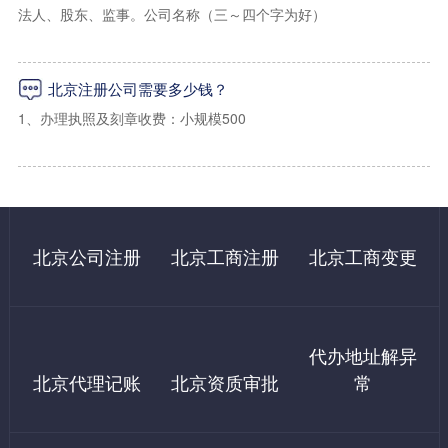
2、海淀区上地，学院路小规模写字楼地址：2500起/年
法人、股东、监事。公司名称（三～四个字为好）
3、海淀区一般纳税人地址：5000起/年（可以配合工商及税务上门
经营范围（详细的经营范围）
核查）
北京注册公司需要多少钱？
注册资金出资比例
1、办理执照及刻章收费：小规模500
法人及股东身份证复印件
2、办理税务报道收费：500（指导操作，自己办理国家不收费）
二：朝阳区虚拟注册地址
租房合同，租房发票，房产证（使用我们提供地址的无需提供）
3、代办申请税控收费：500（指导操作，自己办理国家不收费）
1、朝阳区写字楼小规模地址：3500/年（免费配合工商税务上门核
法人及股东需要在网上进行实名认证
查）
4、购买税控成本费：480（国家收费）
北京公司注册
北京工商注册
北京工商变更
注册北京公司还必须对注册地址提供商业使用租赁合同。
2、朝阳区写字楼一般纳税人地址：9000起/年 （免费配合工商税
5、银行开户：1000起（自己办理500左右）
务上门核查）
6、记账：小规模每月200起/月。一般纳税人500起/月（自己有会
代办地址解异
3、外资公司地址：12000/年 可配合上门检查
计没有费用）
公司注册是开始创业的第一步。一般来说，公司注册的流程包括：
北京代理记账
北京资质审批
常
企业核名→提交材料→领取执照→刻章，就可以完成公司注册，进
7、公积金开户600
行开业了。但是，公司想要正式开始经营，还需要办理以下事项：
银行开户→税务报到→申请税控和发票→社保开户。
三：西城区虚拟地址（设计之都大厦）