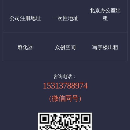
8、社保开户600
北京办公室出
1、西城区科技园地址：7000起/年
公司注册地址
一次性地址
租
如果需要租房发票，发票税点10个记500元，需要客户自理
2、广安门地址：9000/年
北京注册公司流程：
提示:基本上代办注册500，剩下的我们都是指导操作很简单，如果
1，核名
四：东城区虚拟地址：
你公司需要我们全程办理，按上面价格收费。
孵化器
众创空间
写字楼出租
企业名称查询
申办人提供法人和股东的身份证复印件
1、小规模地址：9000起 /年（可以配合工商及税务上门核查）
申办人提供公司名称2-10个, 写明经营范围，出资比例
例：北京(地区名)+某某(企业名)+贸易(行业名)+有限公司(类型)。
2、一般纳税人地址：15000起/年（可以配合工商及税务上门核
备注：行业名要规范。
查）
咨询电话：
15313788974
（注册公司第一步，即查名，通过北京市工商行管理局进行公司名
称注册申请，查名通过后由工商行政管理局三名工商查名科注册官
（微信同号）
进行综合审定，给予注册核准，并发放盖有市工商行政管理局名称
五：石景山虚拟地址：
登记专用章，5个工作日领取“企业名称预先核准通知书”）
1、小规模 8000起/年 （提供石景山科技园地址）
2，提供证件材料签字
新注册公司申办人提供一个法人和全体股东的身份证各一份、房屋
2、一般纳税人 12000起/年