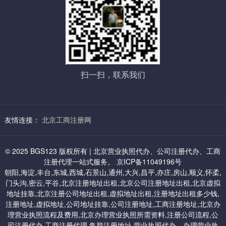
租赁合同原件，房产证复印件+房东签字，房东身份证复印件+签字
制作相关公司材料并由法人股东签字。
相关行政机关如有新规定，由相关部门和申办人按照国家规定相互
配合完成。
六：丰台虚拟地址：
3，审 批
1、小规模地址 7000起/年（海户营）
经营范围中有需特种许可经营项目，报送审批
2、一般纳税人 8500起/年
扫一扫，联系我们
如有特殊经营许可项目还需相关部门报审盖章，特种行业，许可证
办理，根据行业情况及相应部门规定不同，分别分为前置审批和后
置审批。（特种许可项目涉及，如：卫防、消访、治安、环保、科
委等）
友情连接：
北京工商注册网
七：通州区中关村科技园虚拟地址：
4，刻章
企业办理工商注册登记过程中，需要使用图章：公章、财务章、法
1、6000/三年：小规模及一般纳税人都可以
© 2025 BGS123 版权所有 | 北京营业执照代办、公司注册代办、工商
人章、全体股东章、公司名称章等。
注册代理一站式服务。 京ICP备11049196号
朝阳,海淀,丰台,东城,西城,石景山,通州,大兴,昌平,亦庄,房山,顺义,怀柔,
5，申领营业执照
门头沟,密云,平谷,北京注册地址出租,北京公司注册地址出租,北京虚拟
八：昌平虚拟地址
工商局经过企业提交材料进行审查，确定符合企业登记申请，经工
地址挂靠,北京注册公司地址出租,虚拟地址出租,注册地址出租多少钱,
商行政管理局核定，即发放工商企业营业执照，并公告企业成立。
注册地址,虚拟地址,公司地址挂靠,公司注册地址,工商注册地址,北京办
1、小规模 2000起/年,位置在北七家
理营业执照流程及费用,北京办理营业执照所需资料,注册公司流程,公
司注册代办,工商注册代理,集群注册地址,营业执照代办，办理营业执