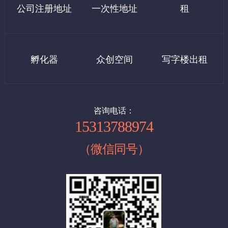
公司注册地址
一次性地址
租
如果需要租房发票，发票税点10个记500元，需要客户自理
2、广安门地址：9000/年
北京注册公司流程：
提示:基本上代办注册500，剩下的我们都是指导操作很简单，如果
1，核名
四：东城区虚拟地址：
你公司需要我们全程办理，按上面价格收费。
孵化器
众创空间
写字楼出租
企业名称查询
申办人提供法人和股东的身份证复印件
1、小规模地址：9000起 /年（可以配合工商及税务上门核查）
申办人提供公司名称2-10个, 写明经营范围，出资比例
例：北京(地区名)+某某(企业名)+贸易(行业名)+有限公司(类型)。
2、一般纳税人地址：15000起/年（可以配合工商及税务上门核
备注：行业名要规范。
查）
咨询电话：
15313788974
（注册公司第一步，即查名，通过北京市工商行管理局进行公司名
称注册申请，查名通过后由工商行政管理局三名工商查名科注册官
（微信同号）
进行综合审定，给予注册核准，并发放盖有市工商行政管理局名称
五：石景山虚拟地址：
登记专用章，5个工作日领取“企业名称预先核准通知书”）
1、小规模 8000起/年 （提供石景山科技园地址）
2，提供证件材料签字
新注册公司申办人提供一个法人和全体股东的身份证各一份、房屋
2、一般纳税人 12000起/年
租赁合同原件，房产证复印件+房东签字，房东身份证复印件+签字
制作相关公司材料并由法人股东签字。
相关行政机关如有新规定，由相关部门和申办人按照国家规定相互