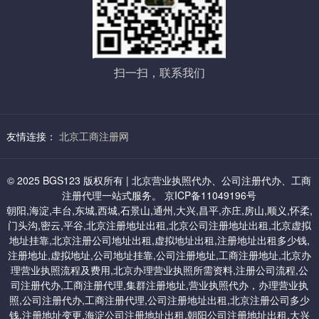
配合完成。
六：丰台虚拟地址：
3，审 批
1、小规模地址 7000起/年（海户营）
经营范围中有需特种许可经营项目，报送审批
2、一般纳税人 8500起/年
扫一扫，联系我们
如有特殊经营许可项目还需相关部门报审盖章，特种行业，许可证
办理，根据行业情况及相应部门规定不同，分别分为前置审批和后
置审批。（特种许可项目涉及，如：卫防、消访、治安、环保、科
委等）
友情连接：
北京工商注册网
七：通州区中关村科技园虚拟地址：
4，刻章
企业办理工商注册登记过程中，需要使用图章：公章、财务章、法
1、6000/三年：小规模及一般纳税人都可以
© 2025 BGS123 版权所有 | 北京营业执照代办、公司注册代办、工商
人章、全体股东章、公司名称章等。
注册代理一站式服务。 京ICP备11049196号
朝阳,海淀,丰台,东城,西城,石景山,通州,大兴,昌平,亦庄,房山,顺义,怀柔,
5，申领营业执照
门头沟,密云,平谷,北京注册地址出租,北京公司注册地址出租,北京虚拟
八：昌平虚拟地址
工商局经过企业提交材料进行审查，确定符合企业登记申请，经工
地址挂靠,北京注册公司地址出租,虚拟地址出租,注册地址出租多少钱,
商行政管理局核定，即发放工商企业营业执照，并公告企业成立。
注册地址,虚拟地址,公司地址挂靠,公司注册地址,工商注册地址,北京办
1、小规模 2000起/年,位置在北七家
理营业执照流程及费用,北京办理营业执照所需资料,注册公司流程,公
司注册代办,工商注册代理,集群注册地址,营业执照代办，办理营业执
2、一次性收费地址 5000（个人产权地址）
照,公司注册代办,工商注册代理,公司注册地址出租,北京注册公司多少
钱,注册地址变更,海淀公司注册地址出租,朝阳公司注册地址出租,大兴