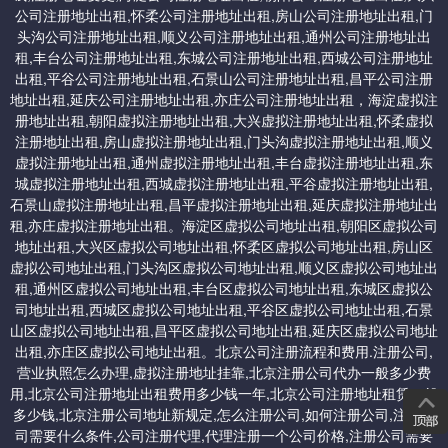
公司注册地址出租,怀柔公司注册地址出租,房山公司注册地址出租,门
头沟公司注册地址出租,顺义公司注册地址出租,通州公司注册地址出
提供北京一次性收费永久免费使用的地址：交一次钱，以后地址不
租,丰台公司注册地址出租,东城公司注册地址出租,西城公司注册地址
需要续费。
出租,平谷公司注册地址出租,石景山公司注册地址出租,昌平公司注册
地址出租,延庆公司注册地址出租,亦庄公司注册地址出租，海淀虚拟注
册地址出租,朝阳虚拟注册地址出租,大兴虚拟注册地址出租,怀柔虚拟
一：顺义集中办公区虚拟地址：5000/一次性收费永久免费。
注册地址出租,房山虚拟注册地址出租,门头沟虚拟注册地址出租,顺义
虚拟注册地址出租,通州虚拟注册地址出租,丰台虚拟注册地址出租,东
二：平谷一次性收费地址：4000
城虚拟注册地址出租,西城虚拟注册地址出租,平谷虚拟注册地址出租,
石景山虚拟注册地址出租,昌平虚拟注册地址出租,延庆虚拟注册地址出
租,亦庄虚拟注册地址出租。海淀区虚拟公司地址出租,朝阳区虚拟公司
三：延庆科技园区地址：5000/一次性收费永久免费
地址出租,大兴区虚拟公司地址出租,怀柔区虚拟公司地址出租,房山区
虚拟公司地址出租,门头沟区虚拟公司地址出租,顺义区虚拟公司地址出
租,通州区虚拟公司地址出租,丰台区虚拟公司地址出租,东城区虚拟公
四：怀柔一次性收费地址：4000起/一次性收费
司地址出租,西城区虚拟公司地址出租,平谷区虚拟公司地址出租,石景
山区虚拟公司地址出租,昌平区虚拟公司地址出租,延庆区虚拟公司地址
出租,亦庄区虚拟公司地址出租。北京公司注册流程和费用.注册公司,
营业执照怎么办理,虚拟注册地址挂靠,北京注册公司代办一般多少费
用,北京公司注册地址出租费用多少钱一年,北京公司注册地址租赁一般
五：北京经济开发区虚拟地址（大兴）：7000 新注册/一次性收费
多少钱,北京注册公司地址新规定,怎么注册公司,如何注册公司,注册公
司需要什么条件,公司注册代理,代理注册一个公司价格,注册公司需要