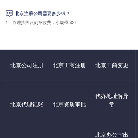
3、海淀区一般纳税人地址：5000起/年（可以配合工商及税务上门
经营范围（详细的经营范围）
核查）
北京注册公司需要多少钱？
注册资金出资比例
1、办理执照及刻章收费：小规模500
法人及股东身份证复印件
2、办理税务报道收费：500（指导操作，自己办理国家不收费）
二：朝阳区虚拟注册地址
租房合同，租房发票，房产证（使用我们提供地址的无需提供）
3、代办申请税控收费：500（指导操作，自己办理国家不收费）
1、朝阳区写字楼小规模地址：3500/年（免费配合工商税务上门核
法人及股东需要在网上进行实名认证
查）
4、购买税控成本费：480（国家收费）
北京公司注册
北京工商注册
北京工商变更
注册北京公司还必须对注册地址提供商业使用租赁合同。
2、朝阳区写字楼一般纳税人地址：9000起/年 （免费配合工商税
5、银行开户：1000起（自己办理500左右）
务上门核查）
6、记账：小规模每月200起/月。一般纳税人500起/月（自己有会
代办地址解异
3、外资公司地址：12000/年 可配合上门检查
计没有费用）
公司注册是开始创业的第一步。一般来说，公司注册的流程包括：
北京代理记账
北京资质审批
常
企业核名→提交材料→领取执照→刻章，就可以完成公司注册，进
7、公积金开户600
行开业了。但是，公司想要正式开始经营，还需要办理以下事项：
银行开户→税务报到→申请税控和发票→社保开户。
三：西城区虚拟地址（设计之都大厦）
8、社保开户600
北京办公室出
1、西城区科技园地址：7000起/年