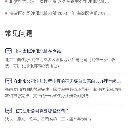
租赁挂靠北京一次性付费,永久免费的公司注册地址出租注意事项
海淀区公司注册地址租赁,2000一年,海淀区注册地址租用
常见问题
北京虚拟注册地址多少钱
北京工商代办~提供北京各区虚拟地址注册公司（提供一次性收
费，可以长期使用不续费地址）
在北京公司注册过程中真的不需要自己亲自去办理手续吗？
一：海淀区虚拟地址
是由专门的团队帮您完成，除过程中必须环节外，其他的流程均由
我们帮您完成，真正的一站式代办注册公司服务。
1、海淀区上地孵化器小规模地址：2000起/年（工商税务免核查地
址）
北京注册公司需要哪些材料？
2、海淀区上地，学院路小规模写字楼地址：2500起/年
法人、股东、监事。公司名称（三～四个字为好）