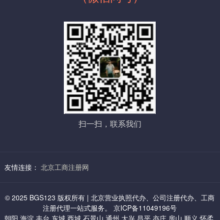
五：石景山虚拟地址：
登记专用章，5个工作日领取“企业名称预先核准通知书”）
1、小规模 8000起/年 （提供石景山科技园地址）
2，提供证件材料签字
新注册公司申办人提供一个法人和全体股东的身份证各一份、房屋
2、一般纳税人 12000起/年
租赁合同原件，房产证复印件+房东签字，房东身份证复印件+签字
制作相关公司材料并由法人股东签字。
相关行政机关如有新规定，由相关部门和申办人按照国家规定相互
配合完成。
六：丰台虚拟地址：
3，审 批
1、小规模地址 7000起/年（海户营）
经营范围中有需特种许可经营项目，报送审批
2、一般纳税人 8500起/年
扫一扫，联系我们
如有特殊经营许可项目还需相关部门报审盖章，特种行业，许可证
办理，根据行业情况及相应部门规定不同，分别分为前置审批和后
置审批。（特种许可项目涉及，如：卫防、消访、治安、环保、科
委等）
友情连接：
北京工商注册网
七：通州区中关村科技园虚拟地址：
4，刻章
企业办理工商注册登记过程中，需要使用图章：公章、财务章、法
1、6000/三年：小规模及一般纳税人都可以
© 2025 BGS123 版权所有 | 北京营业执照代办、公司注册代办、工商
人章、全体股东章、公司名称章等。
注册代理一站式服务。 京ICP备11049196号
朝阳,海淀,丰台,东城,西城,石景山,通州,大兴,昌平,亦庄,房山,顺义,怀柔,