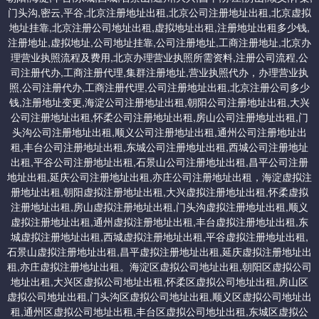
5，申领营业执照
门头沟,密云,平谷,北京注册地址出租,北京公司注册地址出租,北京虚拟
八：昌平虚拟地址
工商局经过企业提交材料进行审查，确定符合企业登记申请，经工
地址挂靠,北京注册公司地址出租,虚拟地址出租,注册地址出租多少钱,
商行政管理局核定，即发放工商企业营业执照，并公告企业成立。
注册地址,虚拟地址,公司地址挂靠,公司注册地址,工商注册地址,北京办
1、小规模 2000起/年,位置在北七家
理营业执照流程及费用,北京办理营业执照所需资料,注册公司流程,公
司注册代办,工商注册代理,集群注册地址,营业执照代办，办理营业执
2、一次性收费地址 5000（个人产权地址）
照,公司注册代办,工商注册代理,公司注册地址出租,北京注册公司多少
钱,注册地址变更,海淀公司注册地址出租,朝阳公司注册地址出租,大兴
公司注册地址出租,怀柔公司注册地址出租,房山公司注册地址出租,门
头沟公司注册地址出租,顺义公司注册地址出租,通州公司注册地址出
提供北京一次性收费永久免费使用的地址：交一次钱，以后地址不
租,丰台公司注册地址出租,东城公司注册地址出租,西城公司注册地址
需要续费。
出租,平谷公司注册地址出租,石景山公司注册地址出租,昌平公司注册
地址出租,延庆公司注册地址出租,亦庄公司注册地址出租，海淀虚拟注
册地址出租,朝阳虚拟注册地址出租,大兴虚拟注册地址出租,怀柔虚拟
一：顺义集中办公区虚拟地址：5000/一次性收费永久免费。
注册地址出租,房山虚拟注册地址出租,门头沟虚拟注册地址出租,顺义
虚拟注册地址出租,通州虚拟注册地址出租,丰台虚拟注册地址出租,东
二：平谷一次性收费地址：4000
城虚拟注册地址出租,西城虚拟注册地址出租,平谷虚拟注册地址出租,
石景山虚拟注册地址出租,昌平虚拟注册地址出租,延庆虚拟注册地址出
租,亦庄虚拟注册地址出租。海淀区虚拟公司地址出租,朝阳区虚拟公司
三：延庆科技园区地址：5000/一次性收费永久免费
地址出租,大兴区虚拟公司地址出租,怀柔区虚拟公司地址出租,房山区
虚拟公司地址出租,门头沟区虚拟公司地址出租,顺义区虚拟公司地址出
租,通州区虚拟公司地址出租,丰台区虚拟公司地址出租,东城区虚拟公