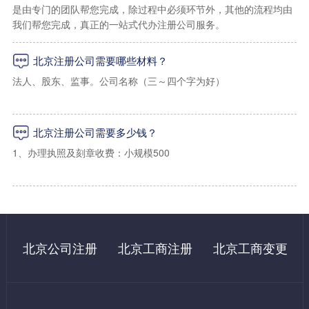
是由专门的团队帮您完成，除过程中必须环节外，其他的流程均由
我们帮您完成，真正的一站式代办注册公司服务。
1、海淀区上地孵化器小规模地址：2000起/年（工商税务免核查地
址）
北京注册公司需要哪些材料？
2、海淀区上地，学院路小规模写字楼地址：2500起/年
法人、股东、监事。公司名称（三～四个字为好）
3、海淀区一般纳税人地址：5000起/年（可以配合工商及税务上门
经营范围（详细的经营范围）
核查）
北京注册公司需要多少钱？
注册资金出资比例
1、办理执照及刻章收费：小规模500
法人及股东身份证复印件
2、办理税务报道收费：500（指导操作，自己办理国家不收费）
二：朝阳区虚拟注册地址
租房合同，租房发票，房产证（使用我们提供地址的无需提供）
3、代办申请税控收费：500（指导操作，自己办理国家不收费）
1、朝阳区写字楼小规模地址：3500/年（免费配合工商税务上门核
法人及股东需要在网上进行实名认证
查）
4、购买税控成本费：480（国家收费）
北京公司注册
北京工商注册
北京工商变更
注册北京公司还必须对注册地址提供商业使用租赁合同。
2、朝阳区写字楼一般纳税人地址：9000起/年 （免费配合工商税
5、银行开户：1000起（自己办理500左右）
务上门核查）
6、记账：小规模每月200起/月。一般纳税人500起/月（自己有会