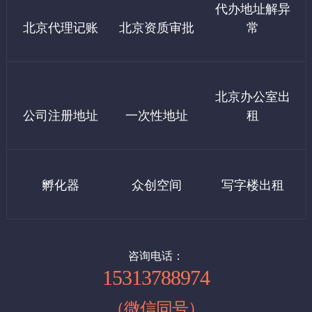
代办地址解异
3、外资公司地址：12000/年 可配合上门检查
计没有费用）
公司注册是开始创业的第一步。一般来说，公司注册的流程包括：
北京代理记账
北京资质审批
常
企业核名→提交材料→领取执照→刻章，就可以完成公司注册，进
7、公积金开户600
行开业了。但是，公司想要正式开始经营，还需要办理以下事项：
银行开户→税务报到→申请税控和发票→社保开户。
三：西城区虚拟地址（设计之都大厦）
8、社保开户600
北京办公室出
1、西城区科技园地址：7000起/年
公司注册地址
一次性地址
租
如果需要租房发票，发票税点10个记500元，需要客户自理
2、广安门地址：9000/年
北京注册公司流程：
提示:基本上代办注册500，剩下的我们都是指导操作很简单，如果
1，核名
四：东城区虚拟地址：
你公司需要我们全程办理，按上面价格收费。
孵化器
众创空间
写字楼出租
企业名称查询
申办人提供法人和股东的身份证复印件
1、小规模地址：9000起 /年（可以配合工商及税务上门核查）
申办人提供公司名称2-10个, 写明经营范围，出资比例
例：北京(地区名)+某某(企业名)+贸易(行业名)+有限公司(类型)。
2、一般纳税人地址：15000起/年（可以配合工商及税务上门核
备注：行业名要规范。
查）
咨询电话：
15313788974
（注册公司第一步，即查名，通过北京市工商行管理局进行公司名
称注册申请，查名通过后由工商行政管理局三名工商查名科注册官
（微信同号）
进行综合审定，给予注册核准，并发放盖有市工商行政管理局名称