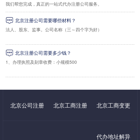
我们帮您完成，真正的一站式代办注册公司服务。
1、海淀区上地孵化器小规模地址：2000起/年（工商税务免核查地
址）
北京注册公司需要哪些材料？
2、海淀区上地，学院路小规模写字楼地址：2500起/年
法人、股东、监事。公司名称（三～四个字为好）
3、海淀区一般纳税人地址：5000起/年（可以配合工商及税务上门
经营范围（详细的经营范围）
核查）
北京注册公司需要多少钱？
注册资金出资比例
1、办理执照及刻章收费：小规模500
法人及股东身份证复印件
2、办理税务报道收费：500（指导操作，自己办理国家不收费）
二：朝阳区虚拟注册地址
租房合同，租房发票，房产证（使用我们提供地址的无需提供）
3、代办申请税控收费：500（指导操作，自己办理国家不收费）
1、朝阳区写字楼小规模地址：3500/年（免费配合工商税务上门核
法人及股东需要在网上进行实名认证
查）
4、购买税控成本费：480（国家收费）
北京公司注册
北京工商注册
北京工商变更
注册北京公司还必须对注册地址提供商业使用租赁合同。
2、朝阳区写字楼一般纳税人地址：9000起/年 （免费配合工商税
5、银行开户：1000起（自己办理500左右）
务上门核查）
6、记账：小规模每月200起/月。一般纳税人500起/月（自己有会
代办地址解异
3、外资公司地址：12000/年 可配合上门检查
计没有费用）
公司注册是开始创业的第一步。一般来说，公司注册的流程包括：