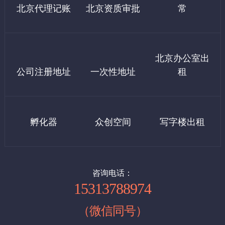
北京代理记账
北京资质审批
常
企业核名→提交材料→领取执照→刻章，就可以完成公司注册，进
7、公积金开户600
行开业了。但是，公司想要正式开始经营，还需要办理以下事项：
银行开户→税务报到→申请税控和发票→社保开户。
三：西城区虚拟地址（设计之都大厦）
8、社保开户600
北京办公室出
1、西城区科技园地址：7000起/年
公司注册地址
一次性地址
租
如果需要租房发票，发票税点10个记500元，需要客户自理
2、广安门地址：9000/年
北京注册公司流程：
提示:基本上代办注册500，剩下的我们都是指导操作很简单，如果
1，核名
四：东城区虚拟地址：
你公司需要我们全程办理，按上面价格收费。
孵化器
众创空间
写字楼出租
企业名称查询
申办人提供法人和股东的身份证复印件
1、小规模地址：9000起 /年（可以配合工商及税务上门核查）
申办人提供公司名称2-10个, 写明经营范围，出资比例
例：北京(地区名)+某某(企业名)+贸易(行业名)+有限公司(类型)。
2、一般纳税人地址：15000起/年（可以配合工商及税务上门核
备注：行业名要规范。
查）
咨询电话：
15313788974
（注册公司第一步，即查名，通过北京市工商行管理局进行公司名
称注册申请，查名通过后由工商行政管理局三名工商查名科注册官
（微信同号）
进行综合审定，给予注册核准，并发放盖有市工商行政管理局名称
五：石景山虚拟地址：
登记专用章，5个工作日领取“企业名称预先核准通知书”）