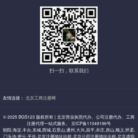
1、小规模 8000起/年 （提供石景山科技园地址）
2，提供证件材料签字
新注册公司申办人提供一个法人和全体股东的身份证各一份、房屋
2、一般纳税人 12000起/年
租赁合同原件，房产证复印件+房东签字，房东身份证复印件+签字
制作相关公司材料并由法人股东签字。
相关行政机关如有新规定，由相关部门和申办人按照国家规定相互
配合完成。
六：丰台虚拟地址：
3，审 批
1、小规模地址 7000起/年（海户营）
经营范围中有需特种许可经营项目，报送审批
2、一般纳税人 8500起/年
扫一扫，联系我们
如有特殊经营许可项目还需相关部门报审盖章，特种行业，许可证
办理，根据行业情况及相应部门规定不同，分别分为前置审批和后
置审批。（特种许可项目涉及，如：卫防、消访、治安、环保、科
委等）
友情连接：
北京工商注册网
七：通州区中关村科技园虚拟地址：
4，刻章
企业办理工商注册登记过程中，需要使用图章：公章、财务章、法
1、6000/三年：小规模及一般纳税人都可以
© 2025 BGS123 版权所有 | 北京营业执照代办、公司注册代办、工商
人章、全体股东章、公司名称章等。
注册代理一站式服务。 京ICP备11049196号
朝阳,海淀,丰台,东城,西城,石景山,通州,大兴,昌平,亦庄,房山,顺义,怀柔,
5，申领营业执照
门头沟,密云,平谷,北京注册地址出租,北京公司注册地址出租,北京虚拟
八：昌平虚拟地址