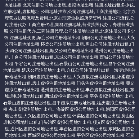
工商局经过企业提交材料进行审查，确定符合企业登记申请，经工
地址挂靠,北京注册公司地址出租,虚拟地址出租,注册地址出租多少钱,
商行政管理局核定，即发放工商企业营业执照，并公告企业成立。
注册地址,虚拟地址,公司地址挂靠,公司注册地址,工商注册地址,北京办
1、小规模 2000起/年,位置在北七家
理营业执照流程及费用,北京办理营业执照所需资料,注册公司流程,公
司注册代办,工商注册代理,集群注册地址,营业执照代办，办理营业执
2、一次性收费地址 5000（个人产权地址）
照,公司注册代办,工商注册代理,公司注册地址出租,北京注册公司多少
钱,注册地址变更,海淀公司注册地址出租,朝阳公司注册地址出租,大兴
公司注册地址出租,怀柔公司注册地址出租,房山公司注册地址出租,门
头沟公司注册地址出租,顺义公司注册地址出租,通州公司注册地址出
提供北京一次性收费永久免费使用的地址：交一次钱，以后地址不
租,丰台公司注册地址出租,东城公司注册地址出租,西城公司注册地址
需要续费。
出租,平谷公司注册地址出租,石景山公司注册地址出租,昌平公司注册
地址出租,延庆公司注册地址出租,亦庄公司注册地址出租，海淀虚拟注
册地址出租,朝阳虚拟注册地址出租,大兴虚拟注册地址出租,怀柔虚拟
一：顺义集中办公区虚拟地址：5000/一次性收费永久免费。
注册地址出租,房山虚拟注册地址出租,门头沟虚拟注册地址出租,顺义
虚拟注册地址出租,通州虚拟注册地址出租,丰台虚拟注册地址出租,东
二：平谷一次性收费地址：4000
城虚拟注册地址出租,西城虚拟注册地址出租,平谷虚拟注册地址出租,
石景山虚拟注册地址出租,昌平虚拟注册地址出租,延庆虚拟注册地址出
租,亦庄虚拟注册地址出租。海淀区虚拟公司地址出租,朝阳区虚拟公司
三：延庆科技园区地址：5000/一次性收费永久免费
地址出租,大兴区虚拟公司地址出租,怀柔区虚拟公司地址出租,房山区
虚拟公司地址出租,门头沟区虚拟公司地址出租,顺义区虚拟公司地址出
租,通州区虚拟公司地址出租,丰台区虚拟公司地址出租,东城区虚拟公
四：怀柔一次性收费地址：4000起/一次性收费
司地址出租,西城区虚拟公司地址出租,平谷区虚拟公司地址出租,石景