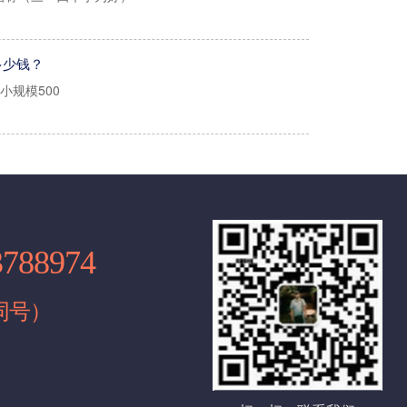
：5000起/年（可以配合工商及税务上门核查）
围）
多少钱？
小规模500
00（指导操作，自己办理国家不收费）
址：3500/年（免费配合工商税务上门核查）
产证（使用我们提供地址的无需提供）
00（指导操作，自己办理国家不收费）
人地址：9000起/年 （免费配合工商税务上门核查）
行实名认证
0（国家收费）
0/年 可配合上门检查
册地址提供商业使用租赁合同。
自己办理500左右）
3788974
起/月。一般纳税人500起/月（自己有会计没有费用）
计之都大厦）
同号）
一步。一般来说，公司注册的流程包括：企业核名→提
，就可以完成公司注册，进行开业了。但是，公司想要
00起/年
理以下事项：银行开户→税务报到→申请税控和发票→