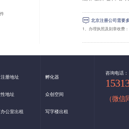
务
3、海淀区一般纳税人地址
经营范围（详细的经营范
件
北京注册公司需要
注册资金出资比例
1、办理执照及刻章收费：
二：朝阳区虚拟注册地址
法人及股东身份证复印件
2、办理税务报道收费：5
1、朝阳区写字楼小规模地
租房合同，租房发票，房
3、代办申请税控收费：5
2、朝阳区写字楼一般纳税
法人及股东需要在网上进
4、购买税控成本费：48
3、外资公司地址：1200
咨询电话：
注册北京公司还必须对注
司注册地址
孵化器
5、银行开户：1000起（
1531
6、记账：小规模每月200
次性地址
众创空间
三：西城区虚拟地址（设
（微信
公司注册是开始创业的第
7、公积金开户600
交材料→领取执照→刻章
1、西城区科技园地址：70
京办公室出租
写字楼出租
正式开始经营，还需要办
8、社保开户600
社保开户。
2、广安门地址：9000/年