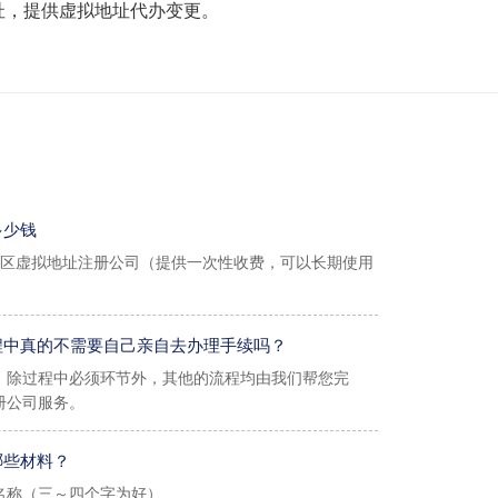
址，提供虚拟地址代办变更。
多少钱
各区虚拟地址注册公司（提供一次性收费，可以长期使用
程中真的不需要自己亲自去办理手续吗？
，除过程中必须环节外，其他的流程均由我们帮您完
册公司服务。
模地址：2000起/年（工商税务免核查地址）
规模写字楼地址：2500起/年
哪些材料？
名称（三～四个字为好）