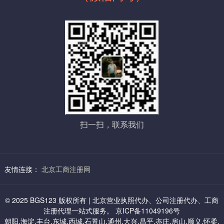
五：石景山虚拟地址：
登记专用章，5个工作日领取“企业名称预先核准通知书”）
1、小规模 8000起/年 （提供石景山科技园地址）
2，提供证件材料签字
新注册公司申办人提供一个法人和全体股东的身份证各一份、房屋
2、一般纳税人 12000起/年
租赁合同原件，房产证复印件+房东签字，房东身份证复印件+签字
制作相关公司材料并由法人股东签字。
相关行政机关如有新规定，由相关部门和申办人按照国家规定相互
配合完成。
六：丰台虚拟地址：
3，审 批
1、小规模地址 7000起/年（海户营）
经营范围中有需特种许可经营项目，报送审批
2、一般纳税人 8500起/年
扫一扫，联系我们
如有特殊经营许可项目还需相关部门报审盖章，特种行业，许可证
办理，根据行业情况及相应部门规定不同，分别分为前置审批和后
置审批。（特种许可项目涉及，如：卫防、消访、治安、环保、科
委等）
友情连接：
北京工商注册网
七：通州区中关村科技园虚拟地址：
4，刻章
企业办理工商注册登记过程中，需要使用图章：公章、财务章、法
1、6000/三年：小规模及一般纳税人都可以
© 2025 BGS123 版权所有 | 北京营业执照代办、公司注册代办、工商
人章、全体股东章、公司名称章等。
注册代理一站式服务。 京ICP备11049196号
朝阳,海淀,丰台,东城,西城,石景山,通州,大兴,昌平,亦庄,房山,顺义,怀柔,