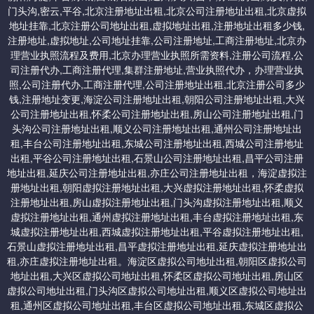
5，申领营业执照
门头沟,密云,平谷,北京注册地址出租,北京公司注册地址出租,北京虚拟
八：昌平虚拟地址
工商局经过企业提交材料进行审查，确定符合企业登记申请，经工
地址挂靠,北京注册公司地址出租,虚拟地址出租,注册地址出租多少钱,
商行政管理局核定，即发放工商企业营业执照，并公告企业成立。
注册地址,虚拟地址,公司地址挂靠,公司注册地址,工商注册地址,北京办
1、小规模 2000起/年,位置在北七家
理营业执照流程及费用,北京办理营业执照所需资料,注册公司流程,公
司注册代办,工商注册代理,集群注册地址,营业执照代办，办理营业执
2、一次性收费地址 5000（个人产权地址）
照,公司注册代办,工商注册代理,公司注册地址出租,北京注册公司多少
钱,注册地址变更,海淀公司注册地址出租,朝阳公司注册地址出租,大兴
公司注册地址出租,怀柔公司注册地址出租,房山公司注册地址出租,门
头沟公司注册地址出租,顺义公司注册地址出租,通州公司注册地址出
提供北京一次性收费永久免费使用的地址：交一次钱，以后地址不
租,丰台公司注册地址出租,东城公司注册地址出租,西城公司注册地址
需要续费。
出租,平谷公司注册地址出租,石景山公司注册地址出租,昌平公司注册
地址出租,延庆公司注册地址出租,亦庄公司注册地址出租，海淀虚拟注
册地址出租,朝阳虚拟注册地址出租,大兴虚拟注册地址出租,怀柔虚拟
一：顺义集中办公区虚拟地址：5000/一次性收费永久免费。
注册地址出租,房山虚拟注册地址出租,门头沟虚拟注册地址出租,顺义
虚拟注册地址出租,通州虚拟注册地址出租,丰台虚拟注册地址出租,东
二：平谷一次性收费地址：4000
城虚拟注册地址出租,西城虚拟注册地址出租,平谷虚拟注册地址出租,
石景山虚拟注册地址出租,昌平虚拟注册地址出租,延庆虚拟注册地址出
租,亦庄虚拟注册地址出租。海淀区虚拟公司地址出租,朝阳区虚拟公司
三：延庆科技园区地址：5000/一次性收费永久免费
地址出租,大兴区虚拟公司地址出租,怀柔区虚拟公司地址出租,房山区
虚拟公司地址出租,门头沟区虚拟公司地址出租,顺义区虚拟公司地址出
租,通州区虚拟公司地址出租,丰台区虚拟公司地址出租,东城区虚拟公