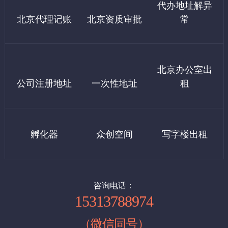
代办地址解异
3、外资公司地址：12000/年 可配合上门检查
计没有费用）
公司注册是开始创业的第一步。一般来说，公司注册的流程包括：
北京代理记账
北京资质审批
常
企业核名→提交材料→领取执照→刻章，就可以完成公司注册，进
7、公积金开户600
行开业了。但是，公司想要正式开始经营，还需要办理以下事项：
银行开户→税务报到→申请税控和发票→社保开户。
三：西城区虚拟地址（设计之都大厦）
8、社保开户600
北京办公室出
1、西城区科技园地址：7000起/年
公司注册地址
一次性地址
租
如果需要租房发票，发票税点10个记500元，需要客户自理
2、广安门地址：9000/年
北京注册公司流程：
提示:基本上代办注册500，剩下的我们都是指导操作很简单，如果
1，核名
四：东城区虚拟地址：
你公司需要我们全程办理，按上面价格收费。
孵化器
众创空间
写字楼出租
企业名称查询
申办人提供法人和股东的身份证复印件
1、小规模地址：9000起 /年（可以配合工商及税务上门核查）
申办人提供公司名称2-10个, 写明经营范围，出资比例
例：北京(地区名)+某某(企业名)+贸易(行业名)+有限公司(类型)。
2、一般纳税人地址：15000起/年（可以配合工商及税务上门核
备注：行业名要规范。
查）
咨询电话：
15313788974
（注册公司第一步，即查名，通过北京市工商行管理局进行公司名
称注册申请，查名通过后由工商行政管理局三名工商查名科注册官
（微信同号）
进行综合审定，给予注册核准，并发放盖有市工商行政管理局名称