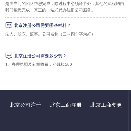
是由专门的团队帮您完成，除过程中必须环节外，其他的流程均由
我们帮您完成，真正的一站式代办注册公司服务。
1、海淀区上地孵化器小规模地址：2000起/年（工商税务免核查地
址）
北京注册公司需要哪些材料？
2、海淀区上地，学院路小规模写字楼地址：2500起/年
法人、股东、监事。公司名称（三～四个字为好）
3、海淀区一般纳税人地址：5000起/年（可以配合工商及税务上门
经营范围（详细的经营范围）
核查）
北京注册公司需要多少钱？
注册资金出资比例
1、办理执照及刻章收费：小规模500
法人及股东身份证复印件
2、办理税务报道收费：500（指导操作，自己办理国家不收费）
二：朝阳区虚拟注册地址
租房合同，租房发票，房产证（使用我们提供地址的无需提供）
3、代办申请税控收费：500（指导操作，自己办理国家不收费）
1、朝阳区写字楼小规模地址：3500/年（免费配合工商税务上门核
法人及股东需要在网上进行实名认证
查）
4、购买税控成本费：480（国家收费）
北京公司注册
北京工商注册
北京工商变更
注册北京公司还必须对注册地址提供商业使用租赁合同。
2、朝阳区写字楼一般纳税人地址：9000起/年 （免费配合工商税
5、银行开户：1000起（自己办理500左右）
务上门核查）
6、记账：小规模每月200起/月。一般纳税人500起/月（自己有会