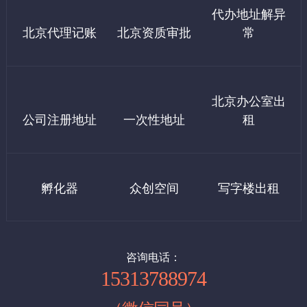
6、记账：小规模每月200起/月。一般纳税人500起/月（自己有会
代办地址解异
3、外资公司地址：12000/年 可配合上门检查
计没有费用）
公司注册是开始创业的第一步。一般来说，公司注册的流程包括：
北京代理记账
北京资质审批
常
企业核名→提交材料→领取执照→刻章，就可以完成公司注册，进
7、公积金开户600
行开业了。但是，公司想要正式开始经营，还需要办理以下事项：
银行开户→税务报到→申请税控和发票→社保开户。
三：西城区虚拟地址（设计之都大厦）
8、社保开户600
北京办公室出
1、西城区科技园地址：7000起/年
公司注册地址
一次性地址
租
如果需要租房发票，发票税点10个记500元，需要客户自理
2、广安门地址：9000/年
北京注册公司流程：
提示:基本上代办注册500，剩下的我们都是指导操作很简单，如果
1，核名
四：东城区虚拟地址：
你公司需要我们全程办理，按上面价格收费。
孵化器
众创空间
写字楼出租
企业名称查询
申办人提供法人和股东的身份证复印件
1、小规模地址：9000起 /年（可以配合工商及税务上门核查）
申办人提供公司名称2-10个, 写明经营范围，出资比例
例：北京(地区名)+某某(企业名)+贸易(行业名)+有限公司(类型)。
2、一般纳税人地址：15000起/年（可以配合工商及税务上门核
备注：行业名要规范。
查）
咨询电话：
15313788974
（注册公司第一步，即查名，通过北京市工商行管理局进行公司名
称注册申请，查名通过后由工商行政管理局三名工商查名科注册官