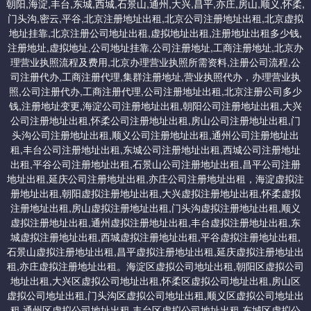
朝阳,海淀,丰台,东城,西城,石景山,通州,大兴,昌平,亦庄,房山,顺义,怀柔,
5，申领营业执照
门头沟,密云,平谷,北京注册地址出租,北京公司注册地址出租,北京虚拟
八：昌平虚拟地址
工商局经过企业提交材料进行审查，确定符合企业登记申请，经工
地址挂靠,北京注册公司地址出租,虚拟地址出租,注册地址出租多少钱,
商行政管理局核定，即发放工商企业营业执照，并公告企业成立。
注册地址,虚拟地址,公司地址挂靠,公司注册地址,工商注册地址,北京办
1、小规模 2000起/年,位置在北七家
理营业执照流程及费用,北京办理营业执照所需资料,注册公司流程,公
司注册代办,工商注册代理,集群注册地址,营业执照代办，办理营业执
2、一次性收费地址 5000（个人产权地址）
照,公司注册代办,工商注册代理,公司注册地址出租,北京注册公司多少
钱,注册地址变更,海淀公司注册地址出租,朝阳公司注册地址出租,大兴
公司注册地址出租,怀柔公司注册地址出租,房山公司注册地址出租,门
头沟公司注册地址出租,顺义公司注册地址出租,通州公司注册地址出
提供北京一次性收费永久免费使用的地址：交一次钱，以后地址不
租,丰台公司注册地址出租,东城公司注册地址出租,西城公司注册地址
需要续费。
出租,平谷公司注册地址出租,石景山公司注册地址出租,昌平公司注册
地址出租,延庆公司注册地址出租,亦庄公司注册地址出租，海淀虚拟注
册地址出租,朝阳虚拟注册地址出租,大兴虚拟注册地址出租,怀柔虚拟
一：顺义集中办公区虚拟地址：5000/一次性收费永久免费。
注册地址出租,房山虚拟注册地址出租,门头沟虚拟注册地址出租,顺义
虚拟注册地址出租,通州虚拟注册地址出租,丰台虚拟注册地址出租,东
二：平谷一次性收费地址：4000
城虚拟注册地址出租,西城虚拟注册地址出租,平谷虚拟注册地址出租,
石景山虚拟注册地址出租,昌平虚拟注册地址出租,延庆虚拟注册地址出
租,亦庄虚拟注册地址出租。海淀区虚拟公司地址出租,朝阳区虚拟公司
三：延庆科技园区地址：5000/一次性收费永久免费
地址出租,大兴区虚拟公司地址出租,怀柔区虚拟公司地址出租,房山区
虚拟公司地址出租,门头沟区虚拟公司地址出租,顺义区虚拟公司地址出
租,通州区虚拟公司地址出租,丰台区虚拟公司地址出租,东城区虚拟公