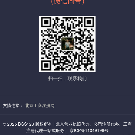
（微信同号）
进行综合审定，给予注册核准，并发放盖有市工商行政管理局名称
五：石景山虚拟地址：
登记专用章，5个工作日领取“企业名称预先核准通知书”）
1、小规模 8000起/年 （提供石景山科技园地址）
2，提供证件材料签字
新注册公司申办人提供一个法人和全体股东的身份证各一份、房屋
2、一般纳税人 12000起/年
租赁合同原件，房产证复印件+房东签字，房东身份证复印件+签字
制作相关公司材料并由法人股东签字。
相关行政机关如有新规定，由相关部门和申办人按照国家规定相互
配合完成。
六：丰台虚拟地址：
3，审 批
1、小规模地址 7000起/年（海户营）
经营范围中有需特种许可经营项目，报送审批
2、一般纳税人 8500起/年
扫一扫，联系我们
如有特殊经营许可项目还需相关部门报审盖章，特种行业，许可证
办理，根据行业情况及相应部门规定不同，分别分为前置审批和后
置审批。（特种许可项目涉及，如：卫防、消访、治安、环保、科
委等）
友情连接：
北京工商注册网
七：通州区中关村科技园虚拟地址：
4，刻章
企业办理工商注册登记过程中，需要使用图章：公章、财务章、法
1、6000/三年：小规模及一般纳税人都可以
© 2025 BGS123 版权所有 | 北京营业执照代办、公司注册代办、工商
人章、全体股东章、公司名称章等。
注册代理一站式服务。 京ICP备11049196号