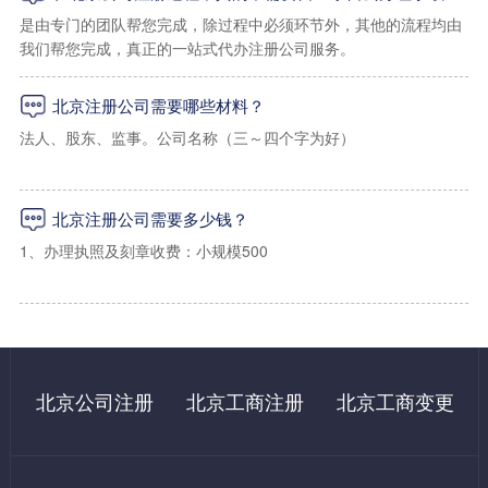
一：海淀区虚拟地址
是由专门的团队帮您完成，除过程中必须环节外，其他的流程均由
我们帮您完成，真正的一站式代办注册公司服务。
1、海淀区上地孵化器小规模地址：2000起/年（工商税务免核查地
址）
北京注册公司需要哪些材料？
2、海淀区上地，学院路小规模写字楼地址：2500起/年
法人、股东、监事。公司名称（三～四个字为好）
3、海淀区一般纳税人地址：5000起/年（可以配合工商及税务上门
经营范围（详细的经营范围）
核查）
北京注册公司需要多少钱？
注册资金出资比例
1、办理执照及刻章收费：小规模500
法人及股东身份证复印件
2、办理税务报道收费：500（指导操作，自己办理国家不收费）
二：朝阳区虚拟注册地址
租房合同，租房发票，房产证（使用我们提供地址的无需提供）
3、代办申请税控收费：500（指导操作，自己办理国家不收费）
1、朝阳区写字楼小规模地址：3500/年（免费配合工商税务上门核
法人及股东需要在网上进行实名认证
查）
4、购买税控成本费：480（国家收费）
北京公司注册
北京工商注册
北京工商变更
注册北京公司还必须对注册地址提供商业使用租赁合同。
2、朝阳区写字楼一般纳税人地址：9000起/年 （免费配合工商税
5、银行开户：1000起（自己办理500左右）
务上门核查）